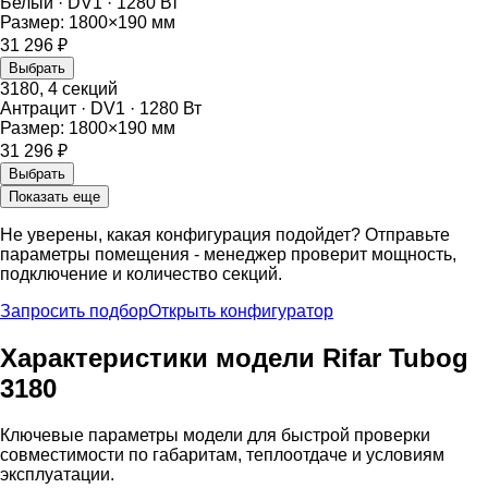
Белый
·
DV1
·
1280
Вт
Размер:
1800
×
190
мм
31 296
₽
Выбрать
3180
,
4
секций
Антрацит
·
DV1
·
1280
Вт
Размер:
1800
×
190
мм
31 296
₽
Выбрать
Показать еще
Не уверены, какая конфигурация подойдет? Отправьте
параметры помещения - менеджер проверит мощность,
подключение и количество секций.
Запросить подбор
Открыть конфигуратор
Характеристики модели Rifar Tubog
3180
Ключевые параметры модели для быстрой проверки
совместимости по габаритам, теплоотдаче и условиям
эксплуатации.