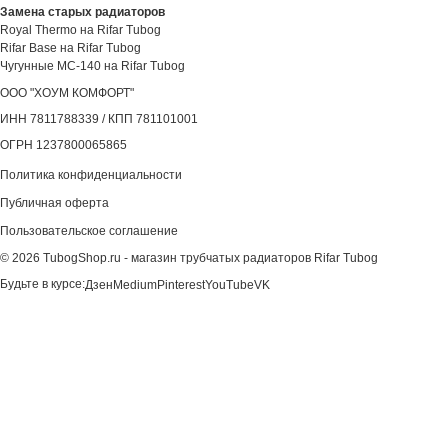
Замена старых радиаторов
Royal Thermo на Rifar Tubog
Rifar Base на Rifar Tubog
Чугунные МС-140 на Rifar Tubog
ООО "ХОУМ КОМФОРТ"
‍ИНН 7811788339 / КПП 781101001
ОГРН 1237800065865
Политика конфиденциальности
Публичная оферта
Пользовательское соглашение
©
2026
TubogShop.ru - магазин трубчатых радиаторов Rifar Tubog
Будьте в курсе:
Дзен
Medium
Pinterest
YouTube
VK