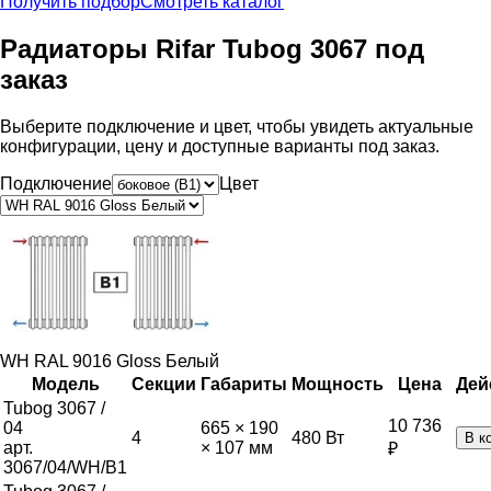
Получить подбор
Смотреть каталог
Радиаторы Rifar Tubog 3067 под
заказ
Выберите подключение и цвет, чтобы увидеть актуальные
конфигурации, цену и доступные варианты под заказ.
Подключение
Цвет
WH RAL 9016 Gloss Белый
Модель
Секции
Габариты
Мощность
Цена
Дей
Tubog 3067 /
10 736
04
665 × 190
4
480
Вт
В к
арт.
× 107 мм
₽
3067/04/WH/B1