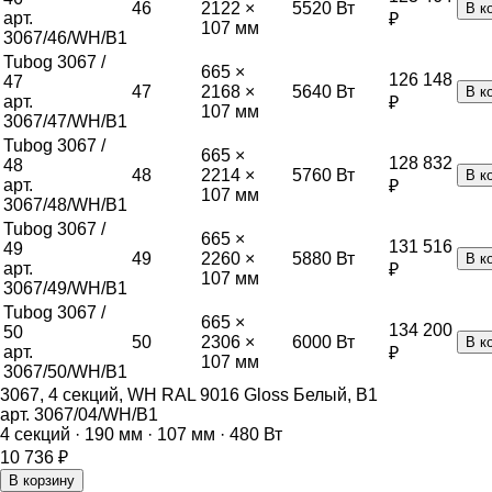
46
2122 ×
5520
Вт
В к
арт.
₽
107 мм
3067/46/WH/B1
Tubog 3067 /
665 ×
126 148
47
47
2168 ×
5640
Вт
В к
арт.
₽
107 мм
3067/47/WH/B1
Tubog 3067 /
665 ×
128 832
48
48
2214 ×
5760
Вт
В к
арт.
₽
107 мм
3067/48/WH/B1
Tubog 3067 /
665 ×
131 516
49
49
2260 ×
5880
Вт
В к
арт.
₽
107 мм
3067/49/WH/B1
Tubog 3067 /
665 ×
134 200
50
50
2306 ×
6000
Вт
В к
арт.
₽
107 мм
3067/50/WH/B1
3067, 4 секций, WH RAL 9016 Gloss Белый, B1
арт.
3067/04/WH/B1
4
секций ·
190
мм ·
107
мм ·
480
Вт
10 736
₽
В корзину