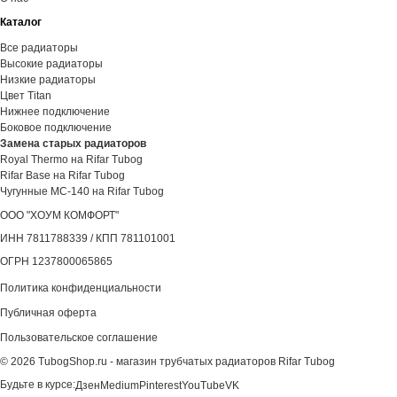
Каталог
Все радиаторы
Высокие радиаторы
Низкие радиаторы
Цвет Titan
Нижнее подключение
Боковое подключение
Замена старых радиаторов
Royal Thermo на Rifar Tubog
Rifar Base на Rifar Tubog
Чугунные МС-140 на Rifar Tubog
ООО "ХОУМ КОМФОРТ"
‍ИНН 7811788339 / КПП 781101001
ОГРН 1237800065865
Политика конфиденциальности
Публичная оферта
Пользовательское соглашение
©
2026
TubogShop.ru - магазин трубчатых радиаторов Rifar Tubog
Будьте в курсе:
Дзен
Medium
Pinterest
YouTube
VK