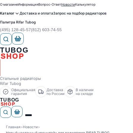
О магазине
Информация
Вопрос-Ответ
Новости
Калькулятор
Каталог
Доставка и оплата
Запрос на подбор радиаторов
Палитра Rifar Tubog
(495) 128-45-57
(812) 603-74-55
TUBOG
SHOP
Стальные радиаторы
Rifar Tubog
Официальная
Доставка
В наличии
гарантия
по России
на складе
TUBOG
SHOP
Главная
>
Новости
>
Новый настенный кронштейн для радиаторов RIFAR TUBOG