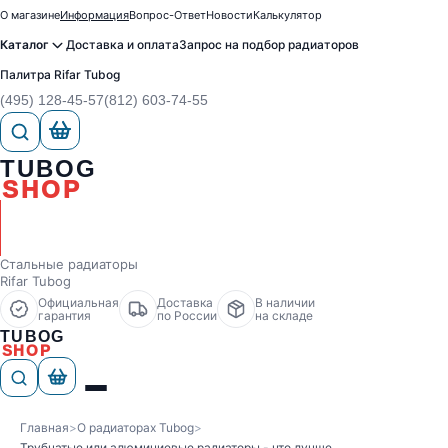
О магазине
Информация
Вопрос-Ответ
Новости
Калькулятор
Каталог
Доставка и оплата
Запрос на подбор радиаторов
Палитра Rifar Tubog
(495) 128-45-57
(812) 603-74-55
TUBOG
SHOP
Стальные радиаторы
Rifar Tubog
Официальная
Доставка
В наличии
гарантия
по России
на складе
TUBOG
SHOP
Главная
>
О радиаторах Tubog
>
Трубчатые или алюминиевые радиаторы - что лучше